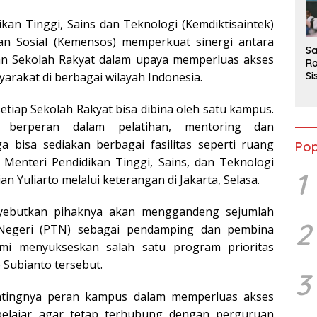
2
kan Tinggi, Sains dan Teknologi (Kemdiktisaintek)
n Sosial (Kemensos) memperkuat sinergi antara
Sa
an Sekolah Rakyat dalam upaya memperluas akses
Ra
Si
arakat di berbagai wilayah Indonesia.
da
M
etiap Sekolah Rakyat bisa dibina oleh satu kampus.
 berperan dalam pelatihan, mentoring dan
ga bisa sediakan berbagai fasilitas seperti ruang
Pop
 Menteri Pendidikan Tinggi, Sains, dan Teknologi
1
an Yuliarto melalui keterangan di Jakarta, Selasa.
yebutkan pihaknya akan menggandeng sejumlah
2
Negeri (PTN) sebagai pendamping dan pembina
emi menyukseskan salah satu program prioritas
 Subianto tersebut.
3
tingnya peran kampus dalam memperluas akses
elajar agar tetap terhubung dengan perguruan