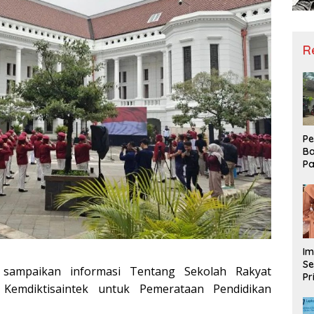
R
Pe
Ba
Pa
Ha
Me
ke
Im
Se
 sampaikan informasi Tentang Sekolah Rakyat
Pr
if Kemdiktisaintek untuk Pemerataan Pendidikan
D
Mo