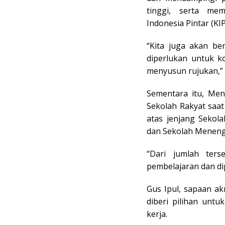
tinggi, serta me
Indonesia Pintar (KI
“Kita juga akan be
diperlukan untuk k
menyusun rujukan,” u
Sementara itu, Ment
Sekolah Rakyat saat 
atas jenjang Sekol
dan Sekolah Meneng
“Dari jumlah ters
pembelajaran dan di
Gus Ipul, sapaan a
diberi pilihan unt
kerja.