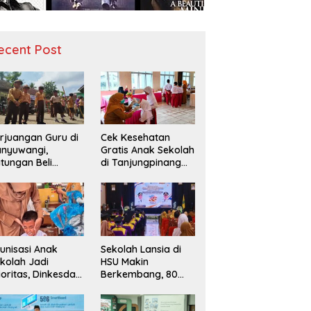
ecent Post
rjuangan Guru di
Cek Kesehatan
nyuwangi,
Gratis Anak Sekolah
tungan Beli
di Tanjungpinang
diah demi
Periksa 49.343
narik Minat Siswa
Siswa
 SD Negeri
unisasi Anak
Sekolah Lansia di
kolah Jadi
HSU Makin
ioritas, Dinkesda
Berkembang, 80
emak Perkuat
Peserta Ikuti Prosesi
nitoring BIAS
Wisuda Tahun Ini