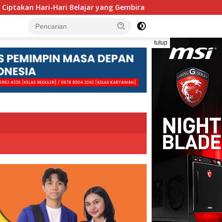
 Belajar yang Gembira
Pengolahan Sampah Berbasis Mag
tutup