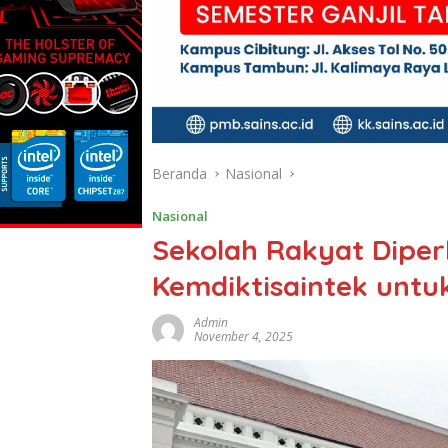
Beranda
Nasional
Nasional
Sekolah Rakyat Diperku
Kemdiktisaintek untu
Admin
November 4, 2025