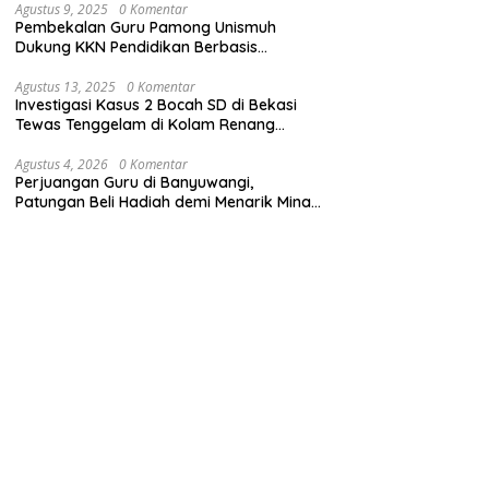
Agustus 9, 2025
0 Komentar
Pembekalan Guru Pamong Unismuh
Dukung KKN Pendidikan Berbasis
Pembelajaran Mendalam
Agustus 13, 2025
0 Komentar
Investigasi Kasus 2 Bocah SD di Bekasi
Tewas Tenggelam di Kolam Renang
Sekolah
Agustus 4, 2026
0 Komentar
Perjuangan Guru di Banyuwangi,
Patungan Beli Hadiah demi Menarik Minat
Siswa ke SD Negeri