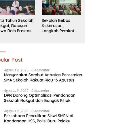
026
tu Tahun Sekolah
Sekolah Bebas
kyat, Ratusan
Kekerasan,
swa Raih Prestasi
Langkah Pemkot
n Siap Menatap
Kediri Ciptakan
asa Depan
Hari-Hari Belajar
yang Gembira
ular Post
Agustus 9, 2025
0 Komentar
Masyarakat Sambut Antusias Peresmian
SMA Sekolah Rakyat Riau 15 Agustus
Agustus 9, 2025
0 Komentar
DPR Dorong Optimalisasi Pendanaan
Sekolah Rakyat dari Banyak Pihak
Agustus 9, 2025
0 Komentar
Percobaan Penculikan Siswi SMPN di
Kandangan HSS, Polisi Buru Pelaku