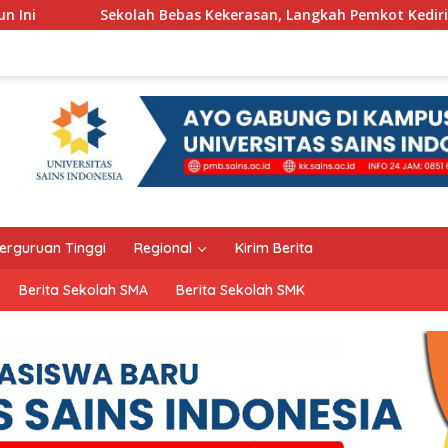
ah Bebas Kekerasan, Langkah Pemkot Kediri Ciptakan Hari-Hari
erguruan Tinggi
Regional
Kirim Berita
Berita Sekolah SMA
Berita Sekolah SMK