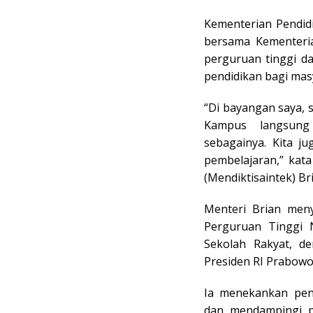
Kementerian Pendidi
bersama Kementeria
perguruan tinggi d
pendidikan bagi masy
“Di bayangan saya, s
Kampus langsung
sebagainya. Kita ju
pembelajaran,” kata
(Mendiktisaintek) Bri
Menteri Brian men
Perguruan Tinggi 
Sekolah Rakyat, d
Presiden RI Prabowo
Ia menekankan pen
dan mendampingi p