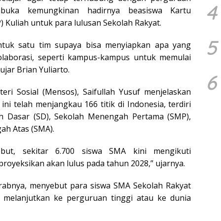
4
mbuka kemungkinan hadirnya beasiswa Kartu
P) Kuliah untuk para lulusan Sekolah Rakyat.
5
ntuk satu tim supaya bisa menyiapkan apa yang
olaborasi, seperti kampus-kampus untuk memulai
jar Brian Yuliarto.
6
eri Sosial (Mensos), Saifullah Yusuf menjelaskan
ini telah menjangkau 166 titik di Indonesia, terdiri
ah Dasar (SD), Sekolah Menengah Pertama (SMP),
ah Atas (SMA).
ebut, sekitar 6.700 siswa SMA kini mengikuti
proyeksikan akan lulus pada tahun 2028,” ujarnya.
krabnya, menyebut para siswa SMA Sekolah Rakyat
uk melanjutkan ke perguruan tinggi atau ke dunia