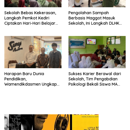
Sekolah Bebas Kekerasan,
Pengolahan Sampah
Langkah Pemkot Kediri
Berbasis Maggot Masuk
Ciptakan Hari-Hari Belajar
Sekolah, Ini Langkah DLHK
yang Gembira
Depok Edukasi Siswa
Harapan Baru Dunia
Sukses Karier Berawal dari
Pendidikan,
Sekolah, Tim Pengabdian
Wamendikdasmen Ungkap
Psikologi Bekali Siswa MA
Peran PJJ bagi Murid Putus
dengan Perencanaan Karier
Sekolah