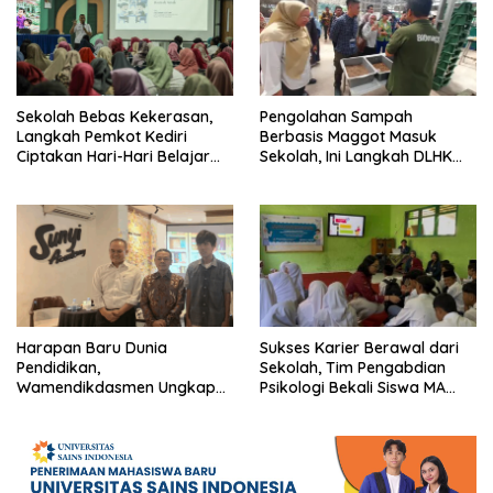
Sekolah Bebas Kekerasan,
Pengolahan Sampah
Langkah Pemkot Kediri
Berbasis Maggot Masuk
Ciptakan Hari-Hari Belajar
Sekolah, Ini Langkah DLHK
yang Gembira
Depok Edukasi Siswa
Harapan Baru Dunia
Sukses Karier Berawal dari
Pendidikan,
Sekolah, Tim Pengabdian
Wamendikdasmen Ungkap
Psikologi Bekali Siswa MA
Peran PJJ bagi Murid Putus
dengan Perencanaan Karier
Sekolah