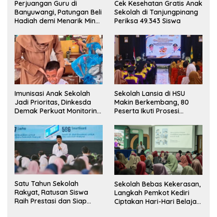
Perjuangan Guru di
Cek Kesehatan Gratis Anak
Banyuwangi, Patungan Beli
Sekolah di Tanjungpinang
Hadiah demi Menarik Minat
Periksa 49.343 Siswa
Siswa ke SD Negeri
Imunisasi Anak Sekolah
Sekolah Lansia di HSU
Jadi Prioritas, Dinkesda
Makin Berkembang, 80
Demak Perkuat Monitoring
Peserta Ikuti Prosesi
BIAS 2026
Wisuda Tahun Ini
Satu Tahun Sekolah
Sekolah Bebas Kekerasan,
Rakyat, Ratusan Siswa
Langkah Pemkot Kediri
Raih Prestasi dan Siap
Ciptakan Hari-Hari Belajar
Menatap Masa Depan
yang Gembira