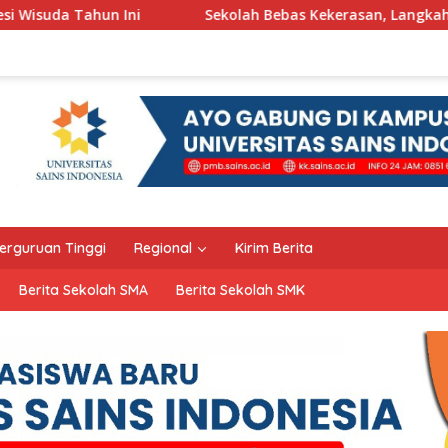
Sekolah Bebas Kekerasan, Langkah Pemkot Kediri Ciptakan 
erguruan Tinggi
Regional
Kirim Berita
Berita Sekolah SMA
Berita Sekolah SMK