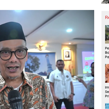
R
Pe
Ba
Pa
Ha
Me
ke
Im
Se
Pr
D
Mo