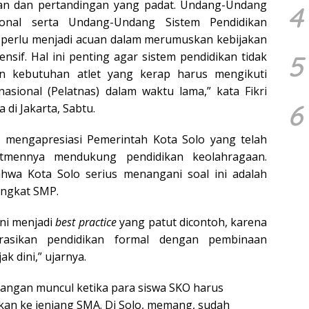
han dan pertandingan yang padat. Undang-Undang
4
ional serta Undang-Undang Sistem Pendidikan
) perlu menjadi acuan dalam merumuskan kebijakan
nsif. Hal ini penting agar sistem pendidikan tidak
5
n kebutuhan atlet yang kerap harus mengikuti
asional (Pelatnas) dalam waktu lama,” kata Fikri
6
di Jakarta, Sabtu.
kri mengapresiasi Pemerintah Kota Solo yang telah
tmennya mendukung pendidikan keolahragaan.
ahwa Kota Solo serius menangani soal ini adalah
ingkat SMP.
ini menjadi
best practice
yang patut dicontoh, karena
asikan pendidikan formal dengan pembinaan
ak dini,” ujarnya.
tangan muncul ketika para siswa SKO harus
kan ke jenjang SMA. Di Solo, memang, sudah