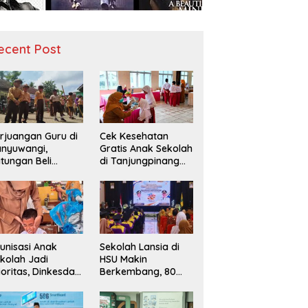
ecent Post
rjuangan Guru di
Cek Kesehatan
nyuwangi,
Gratis Anak Sekolah
tungan Beli
di Tanjungpinang
diah demi
Periksa 49.343
narik Minat Siswa
Siswa
 SD Negeri
unisasi Anak
Sekolah Lansia di
kolah Jadi
HSU Makin
ioritas, Dinkesda
Berkembang, 80
emak Perkuat
Peserta Ikuti Prosesi
nitoring BIAS
Wisuda Tahun Ini