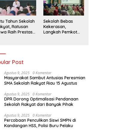
026
tu Tahun Sekolah
Sekolah Bebas
kyat, Ratusan
Kekerasan,
swa Raih Prestasi
Langkah Pemkot
n Siap Menatap
Kediri Ciptakan
asa Depan
Hari-Hari Belajar
yang Gembira
ular Post
Agustus 9, 2025
0 Komentar
Masyarakat Sambut Antusias Peresmian
SMA Sekolah Rakyat Riau 15 Agustus
Agustus 9, 2025
0 Komentar
DPR Dorong Optimalisasi Pendanaan
Sekolah Rakyat dari Banyak Pihak
Agustus 9, 2025
0 Komentar
Percobaan Penculikan Siswi SMPN di
Kandangan HSS, Polisi Buru Pelaku