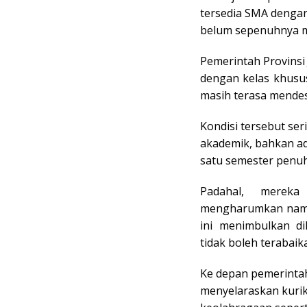
tersedia SMA dengan
belum sepenuhnya m
Pemerintah Provins
dengan kelas khusu
masih terasa mende
Kondisi tersebut ser
akademik, bahkan ad
satu semester penuh
Padahal, merek
mengharumkan nama 
ini menimbulkan d
tidak boleh terabaik
Ke depan pemerintah
menyelaraskan kurik