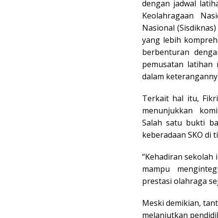
dengan jadwal lati
Keolahragaan Nas
Nasional (Sisdiknas
yang lebih komprehe
berbenturan denga
pemusatan latihan n
dalam keterangannya 
Terkait hal itu, Fi
menunjukkan komi
Salah satu bukti b
keberadaan SKO di t
“Kehadiran sekolah 
mampu mengintegr
prestasi olahraga sej
Meski demikian, tan
melanjutkan pendidi