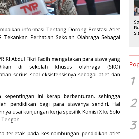
2
Sa
Ra
ampaikan informasi Tentang Dorong Prestasi Atlet
Si
 Tekankan Perhatian Sekolah Olahraga Sebagai
da
M
R RI Abdul Fikri Faqih mengatakan para siswa yang
Pop
dikan di sekolah khusus olahraga (SKO)
ian serius soal eksistensisnya sebagai atlet dan
1
 kepentingan ini kerap berbenturan, sehingga
2
ah pendidikan bagi para siswanya sendiri. Hal
nya usai kunjungan kerja spesifik Komisi X ke Solo
a Tengah.
3
a terletak pada kesinambungan pendidikan atlet