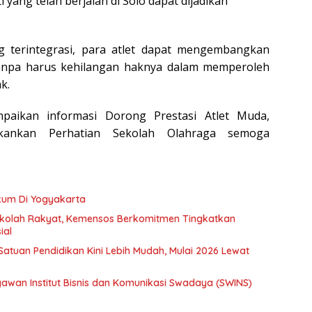
 yang telah berjalan di Solo dapat dijadikan
 terintegrasi, para atlet dapat mengembangkan
tanpa harus kehilangan haknya dalam memperoleh
k.
paikan informasi Dorong Prestasi Atlet Muda,
ankan Perhatian Sekolah Olahraga semoga
kum Di Yogyakarta
ekolah Rakyat, Kemensos Berkomitmen Tingkatkan
ial
 Satuan Pendidikan Kini Lebih Mudah, Mulai 2026 Lewat
yawan Institut Bisnis dan Komunikasi Swadaya (SWINS)