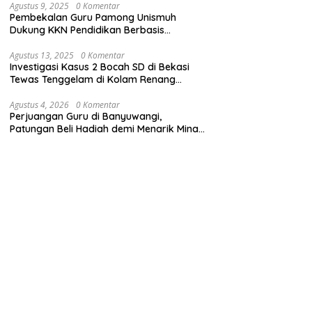
Agustus 9, 2025
0 Komentar
Pembekalan Guru Pamong Unismuh
Dukung KKN Pendidikan Berbasis
Pembelajaran Mendalam
Agustus 13, 2025
0 Komentar
Investigasi Kasus 2 Bocah SD di Bekasi
Tewas Tenggelam di Kolam Renang
Sekolah
Agustus 4, 2026
0 Komentar
Perjuangan Guru di Banyuwangi,
Patungan Beli Hadiah demi Menarik Minat
Siswa ke SD Negeri