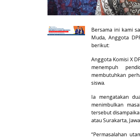
Bersama ini kami s
Muda, Anggota DPR
berikut:
Anggota Komisi X DP
menempuh pendi
membutuhkan perhat
siswa.
Ia mengatakan dua
menimbulkan masal
tersebut disampaikan
atau Surakarta, Jaw
“Permasalahan utam