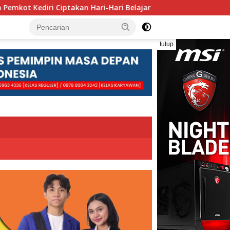
Hari-Hari Belajar yang Gembira
Pengolahan Sampah Ber
tutup